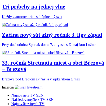
Tri príbehy na jednej vlne
Každý z autorov priniesol úplne iný svet
Začína nový súťažný ročník 3. ligy západ
Prvý duel odohrá Spartak doma 7. augusta s Dunajskou Lužnou
33. ročník Stretnutia miest a obcí Březová
– Brezová
Brezová pod Bradlom zvíťazila v šípkarskom turnaji
Inzercia
Najnovšie z TV SEN
Najsledovanejšie z TV SEN
Najnovšie z iných TV