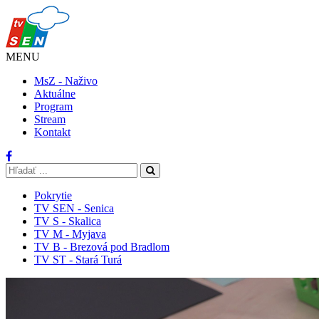
MENU
MsZ - Naživo
Aktuálne
Program
Stream
Kontakt
Pokrytie
TV SEN - Senica
TV S - Skalica
TV M - Myjava
TV B - Brezová pod Bradlom
TV ST - Stará Turá