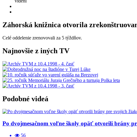
videní
Záhorská knižnica otvorila zrekonštruovan
Celé oddelenie zrenovovali za 5 týždňov.
Najnovšie z iných TV
Podobné videá
Po dvojmesačnom voľne školy opäť otvorili brány pre
56