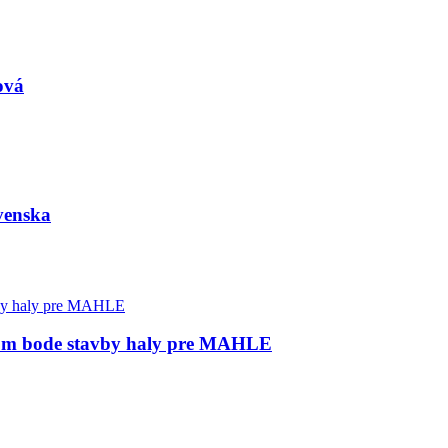
ová
ovenska
šom bode stavby haly pre MAHLE