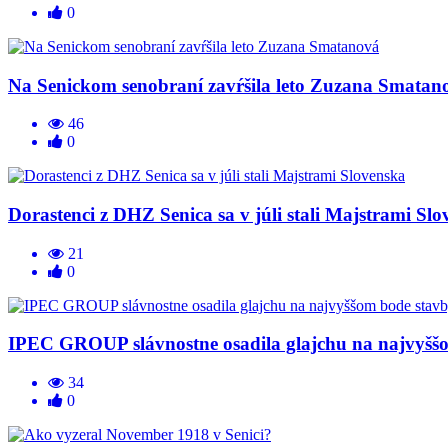
0
Na Senickom senobraní zavŕšila leto Zuzana Smatan
46
0
Dorastenci z DHZ Senica sa v júli stali Majstrami Sl
21
0
IPEC GROUP slávnostne osadila glajchu na najvyš
34
0