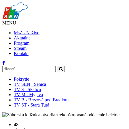
MENU
MsZ - Naživo
Aktuálne
Program
Stream
Kontakt
Pokrytie
TV SEN - Senica
TV S - Skalica
TV M - Myjava
TV B - Brezová pod Bradlom
TV ST - Stará Turá
48