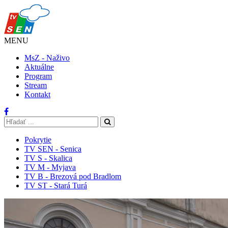
MENU
MsZ - Naživo
Aktuálne
Program
Stream
Kontakt
Pokrytie
TV SEN - Senica
TV S - Skalica
TV M - Myjava
TV B - Brezová pod Bradlom
TV ST - Stará Turá