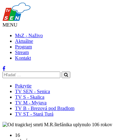
MENU
MsZ - Naživo
Aktuálne
Program
Stream
Kontakt
Pokrytie
TV SEN - Senica
TV S - Skalica
TV M - Myjava
TV B - Brezová pod Bradlom
TV ST - Stará Turá
16