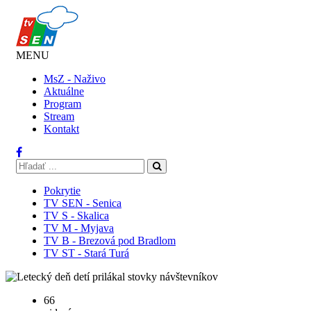
MENU
MsZ - Naživo
Aktuálne
Program
Stream
Kontakt
Pokrytie
TV SEN - Senica
TV S - Skalica
TV M - Myjava
TV B - Brezová pod Bradlom
TV ST - Stará Turá
66