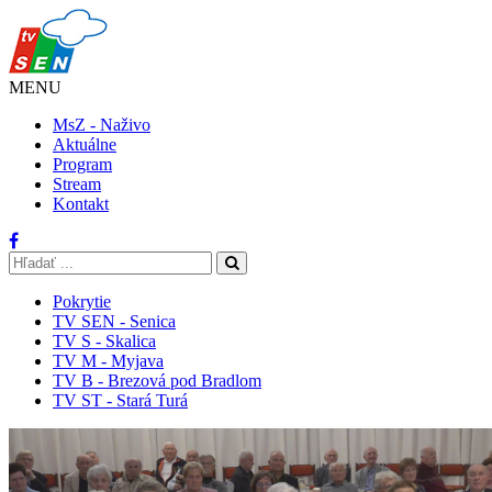
MENU
MsZ - Naživo
Aktuálne
Program
Stream
Kontakt
Pokrytie
TV SEN - Senica
TV S - Skalica
TV M - Myjava
TV B - Brezová pod Bradlom
TV ST - Stará Turá