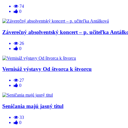
74
0
Záverečný absolventský koncert – p. učiteľka Antálk
26
0
Vernisáž výstavy Od štvorca k štvorcu
27
0
Seničania majú jasný titul
33
0