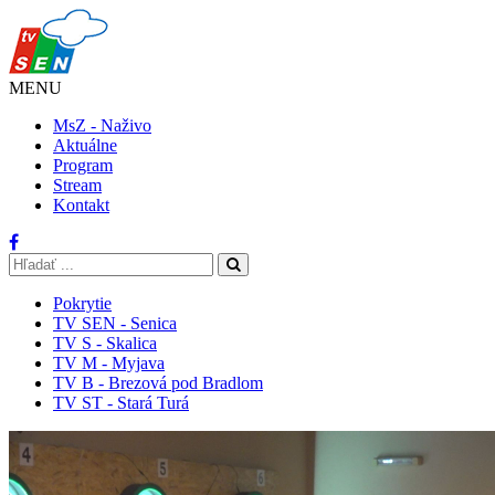
MENU
MsZ - Naživo
Aktuálne
Program
Stream
Kontakt
Pokrytie
TV SEN - Senica
TV S - Skalica
TV M - Myjava
TV B - Brezová pod Bradlom
TV ST - Stará Turá