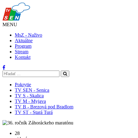
MENU
MsZ - Naživo
Aktuálne
Program
Stream
Kontakt
Pokrytie
TV SEN - Senica
TV S - Skalica
TV M - Myjava
TV B - Brezová pod Bradlom
TV ST - Stará Turá
28