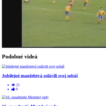
Podobné videá
Jubilejné manželstvá oslávili svoj sobáš
21
0