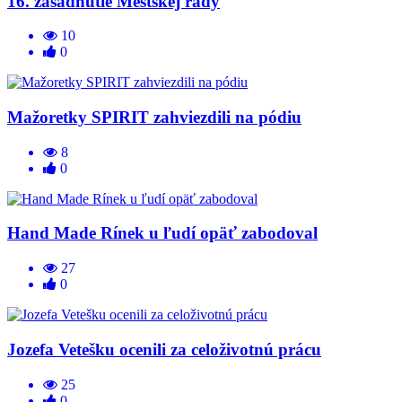
16. zasadnutie Mestskej rady
10
0
Mažoretky SPIRIT zahviezdili na pódiu
8
0
Hand Made Rínek u ľudí opäť zabodoval
27
0
Jozefa Vetešku ocenili za celoživotnú prácu
25
0