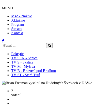
MENU
MsZ - Naživo
Aktuálne
Program
Stream
Kontakt
Pokrytie
TV SEN - Senica
TV S - Skalica
TV M - Myjava
TV B - Brezová pod Bradlom
TV ST - Stará Turá
21
videní