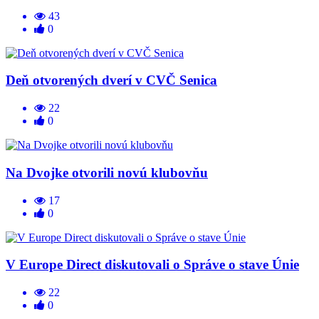
43
0
Deň otvorených dverí v CVČ Senica
22
0
Na Dvojke otvorili novú klubovňu
17
0
V Europe Direct diskutovali o Správe o stave Únie
22
0