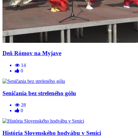
Deň Rómov na Myjave
14
0
Seničania bez streleného gólu
28
0
História Slovenského hodvábu v Senici