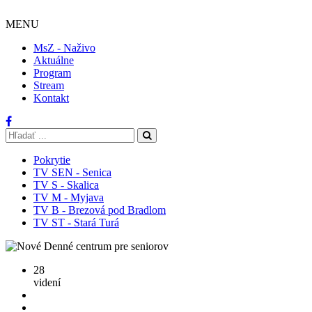
MENU
MsZ - Naživo
Aktuálne
Program
Stream
Kontakt
Pokrytie
TV SEN - Senica
TV S - Skalica
TV M - Myjava
TV B - Brezová pod Bradlom
TV ST - Stará Turá
28
videní