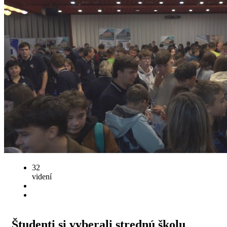
32
videní
Študenti si vyberali strednú školu