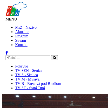
MENU
MsZ - Naživo
Aktuálne
Program
Stream
Kontakt
Pokrytie
TV SEN - Senica
TV S - Skalica
TV M - Myjava
TV B - Brezová pod Bradlom
TV ST - Stará Turá