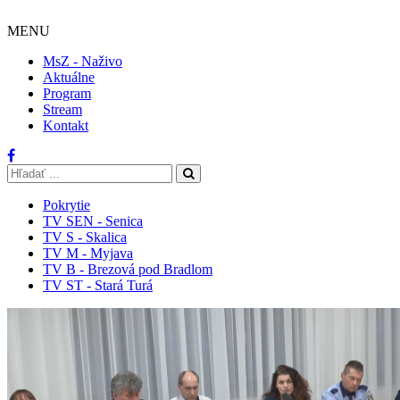
MENU
MsZ - Naživo
Aktuálne
Program
Stream
Kontakt
Pokrytie
TV SEN - Senica
TV S - Skalica
TV M - Myjava
TV B - Brezová pod Bradlom
TV ST - Stará Turá