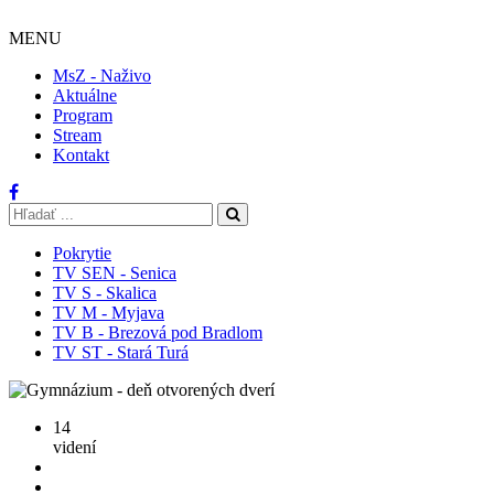
MENU
MsZ - Naživo
Aktuálne
Program
Stream
Kontakt
Pokrytie
TV SEN - Senica
TV S - Skalica
TV M - Myjava
TV B - Brezová pod Bradlom
TV ST - Stará Turá
14
videní