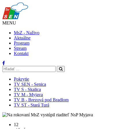
MENU
MsZ - Naživo
Aktuálne
Program
Stream
Kontakt
Pokrytie
TV SEN - Senica
TV S - Skalica
TV M - Myjava
TV B - Brezová pod Bradlom
TV ST - Stará Turá
12