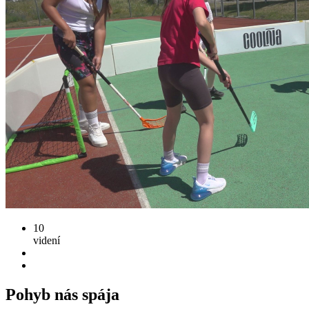
10
videní
Pohyb nás spája