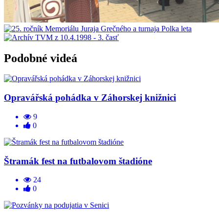
Podobné videá
Opravářská pohádka v Záhorskej knižnici
9
0
Štramák fest na futbalovom štadióne
24
0